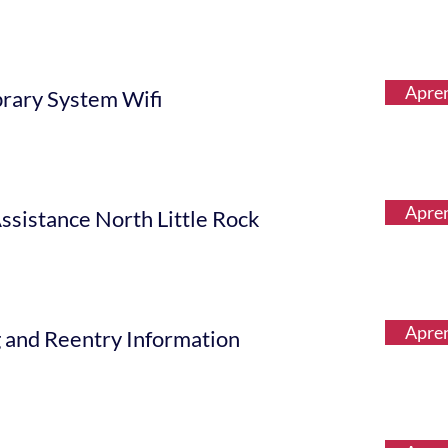
Apre
brary System Wifi
Apre
ssistance North Little Rock
Apre
g and Reentry Information