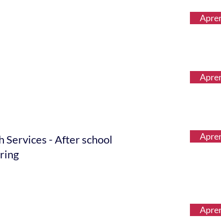
Apre
Apre
Apre
 Services - After school
ring
Apre