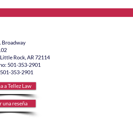
. Broadway
102
Little Rock, AR 72114
ono: 501-353-2901
: 501-353-2901
a a Tellez Law
r una reseña