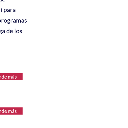
í para
 programas
ga de los
nde más
nde más