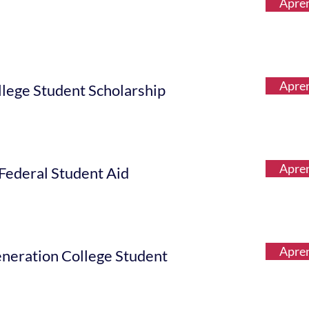
Apre
Apre
llege Student Scholarship
Apre
 Federal Student Aid
Apre
eneration College Student