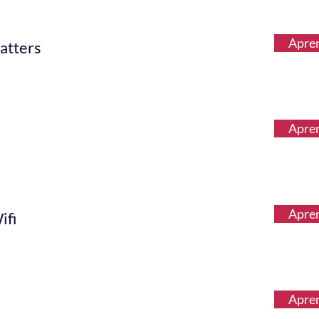
Apre
atters
Apre
Apre
ifi
Apre