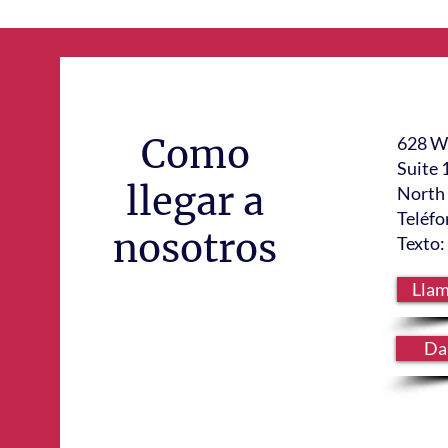
Como
628 W
Suite 
llegar a
North 
Teléf
nosotros
Texto
Llam
Da