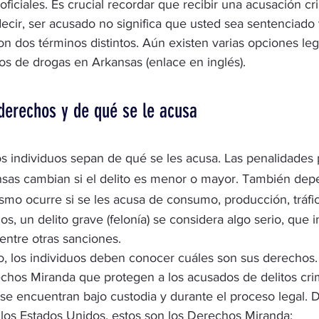
ficiales. Es crucial recordar que recibir una acusación crim
decir, ser acusado no significa que usted sea sentenciado
n dos términos distintos. Aún existen varias opciones leg
itos de drogas en Arkansas
 (enlace en inglés).
derechos y de qué se le acusa
os individuos sepan de qué se les acusa. Las 
penalidades p
nsas
 cambian si el delito es menor o mayor. También dep
smo ocurre si se les acusa de consumo, producción, tráfic
os, un
 delito grave (felonía)
 se considera algo serio, que i
entre otras sanciones.
, los individuos deben conocer cuáles son sus derechos.
echos Miranda que protegen a los acusados de delitos cri
 se encuentran bajo custodia y durante el proceso legal. 
 los Estados Unidos, estos son los Derechos Miranda: