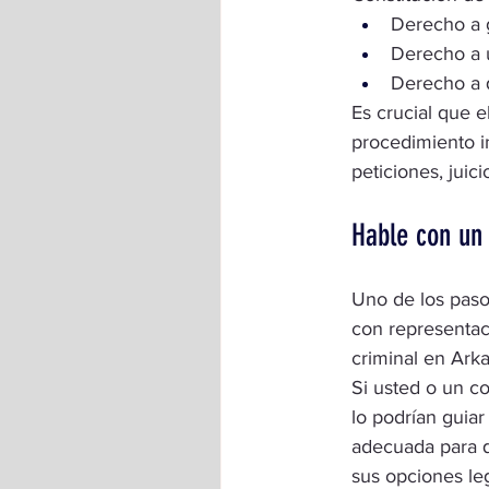
Derecho a g
Derecho a u
Derecho a q
Es crucial que 
procedimiento i
peticiones, juici
Hable con un
Uno de los paso
con representac
criminal en Ark
Si usted o un c
lo podrían guiar
adecuada para q
sus opciones le