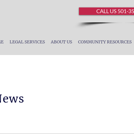
CALL US 501-3
ME
LEGAL SERVICES
ABOUT US
COMMUNITY RESOURCES
News